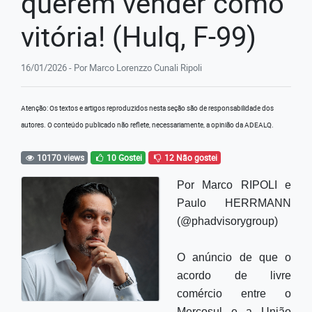
querem vender como
vitória! (Hulq, F-99)
16/01/2026 - Por Marco Lorenzzo Cunali Ripoli
Atenção: Os textos e artigos reproduzidos nesta seção são de responsabilidade dos
autores. O conteúdo publicado não reflete, necessariamente, a opinião da ADEALQ.
10170 views
10 Gostei
12 Não gostei
Por Marco RIPOLI e
Paulo HERRMANN
(@phadvisorygroup)
O anúncio de que o
acordo de livre
comércio entre o
Mercosul e a União